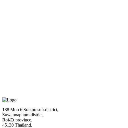
เคล็ดลับ การปลูกข้าวหอมมะลิให้ได้ดี
เผยเคล็ดลับ การปลูกข้าวหอมมะลิให้ได้ดี ตามโครงการ นา
หยอด
กล่องที่ทำจากแกลบ การออกแบบระดับโลก
ก่อนที่จะกลายเป็นข้าวศรีแสงดาวในบรรจุภัณฑ์สวยงามนี้ เรา
เริ่มต้นด้วยความมุ่งมั่น
โครงการข้าวศรีแสงดาว วิธีนาหยอด
โครงการข้าวศรีแสงดาว วิธีนาหยอด
188 Moo 6 Srakoo sub-district,
Suwannaphum district,
Roi-Et province,
แบรนด์ข้าวที่ตั้งใจจะเปลี่ยนวิถีชาวนาและกู้ศักดิ์ศรีข้าวหอม
45130 Thailand.