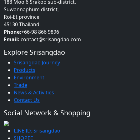
188 Moo 6 Srakoo sub-district,
Suwannaphum district,
Roi-Et province,
45130 Thailand.
Phone:
+66-98 866 9896
Email:
contact@srisangdao.com
Explore Srisangdao
Srisangdao Journey
Products
Environment
Trade
News & Activities
Contact Us
Social Network & Shopping
LINE ID: Srisangdao
SHOPEE