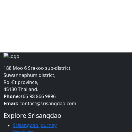
โรงสีและชาวนา กับภารกิจพาข้าวหอมมะลิทุ่งกุลาฯ สู่ครัว
โลก
ให้ข้าวศรีแสงดาวเป็นของขวัญให้กับคุณที่คุณ
ห่วงใย
มอบของขวัญปีใหม่ปีนี้ เป็นข้าวศรีแสงดาวเพื่อคนที่คุณใส่ใจ
สินค้าบ่งชี้ทางภูมิศาสตร์คืออะไร
188 Moo 6 Srakoo sub-district,
1
2
»
Suwannaphum district,
สิ่งบ่งชี้ทางภูมิศาสตร์ หรือ GI (Geographical Indication) คือ
Roi-Et province,
เครื่องหมายที่ใช้กับสินค้าที่มาจากแหล่งผลิตที่เฉพาะเจาะจง
45130 Thailand.
Phone:
+66-98 866 9896
Email:
contact@srisangdao.com
Explore Srisangdao
Srisangdao Journey